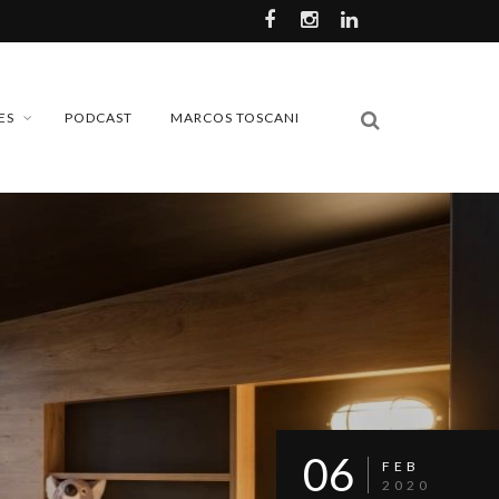
ES
PODCAST
MARCOS TOSCANI
06
FEB
2020