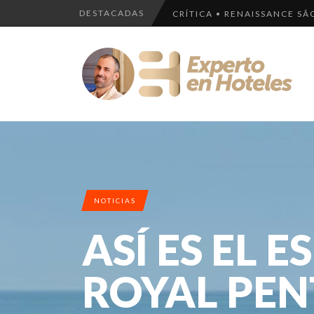
DESTACADAS
CRÍTICA • RENAISSANCE SÃ
LOS 10 HOTELES MÁS LUJOS
LLEGA EL HOTEL W PLAYA D
EXPERIENCIA • INKATERRA L
LOS 10 HOTELES MÁS CAROS
NOTICIAS
ASÍ ES EL 
ROYAL PEN