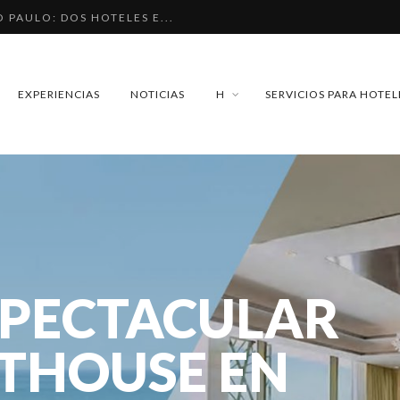
O PAULO: DOS HOTELES E...
OS DE MÉXICO QUE DEBER...
EL CARMEN. ¿CUÁNDO SER...
EXPERIENCIAS
NOTICIAS
H
SERVICIOS PARA HOTEL
A CASONA: HISTORIA, L...
 DE PARÍS. LUJO FRANCÉ...
ESPECTACULAR
THOUSE EN