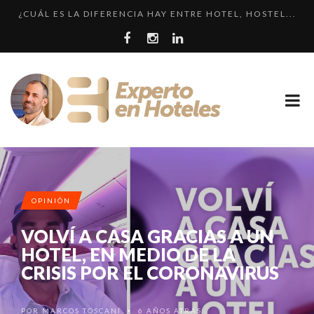
¿CUÁL ES LA DIFERENCIA HAY ENTRE HOTEL, HOSTEL...
CRÍTICA • RENAISSANCE SÃO PAULO: DOS HOTELES E...
LLEGA EL HOTEL W PLAYA DEL CARMEN. ¿CUÁNDO SER...
EXPERIENCIA • VILLA MAGNA: LUJO Y GASTRONOMÍA ...
LOS 10 HOTELES MÁS CAROS DE PARÍS. LUJO FRANCÉ...
OPINIÓN
VOLVÍ A CASA GRACIAS A UN
HOTEL, EN MEDIO DE LA
CRISIS POR EL CORONAVIRUS
POR
MARCOS TOSCANI
6 AÑOS ATRÁS
•