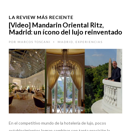
LA REVIEW MÁS RECIENTE
[Video] Mandarin Oriental Ritz,
Madrid: un ícono del lujo reinventado
POR
MARCOS TOSCANI
MADRID
,
EXPERIENCIAS
•
En el competitivo mundo de la hotelería de lujo, pocos
establecimientos logran combinar con tanta precisión la