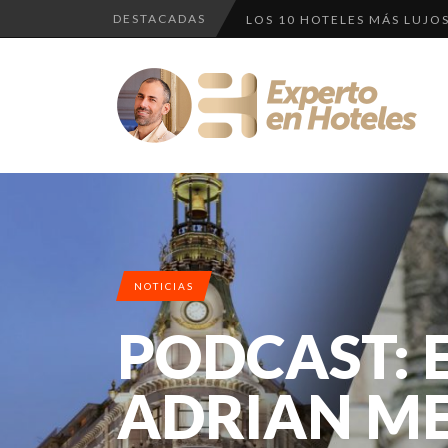
DESTACADAS
LOS 10 HOTELES MÁS LUJOS
LOS 10 HOTELES MÁS CAROS
LLEGA EL HOTEL W PLAYA D
EXPERIENCIA • INKATERRA L
CRÍTICA • RENAISSANCE SÃ
NOTICIAS
PODCAST: 
ADRIAN ME