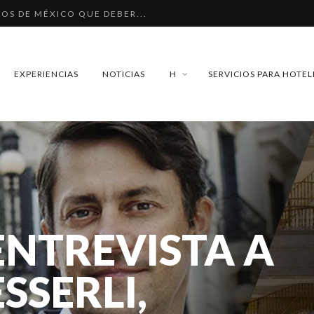
OS DE MÉXICO QUE DEBER...
 DE PARÍS. LUJO FRANCÉ...
EL CARMEN. ¿CUÁNDO SER...
EXPERIENCIAS
NOTICIAS
H
SERVICIOS PARA HOTEL
A CASONA: HISTORIA, L...
O PAULO: DOS HOTELES E...
ENTREVISTA A
SSERLI,