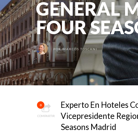
GENERAL 
FOUR SEA
POR
MARCOS TOSCANI
Experto En Hoteles C
0
Vicepresidente Regio
COMPARTIR
Seasons Madrid