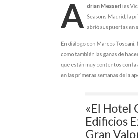
A
drian Messerli
es Vic
Seasons Madrid, la p
abrió sus puertas en
En diálogo con Marcos Toscani, M
como también las ganas de hacerl
que están muy contentos con la a
en las primeras semanas de la ap
«El Hotel 
Edificios 
Gran Valor