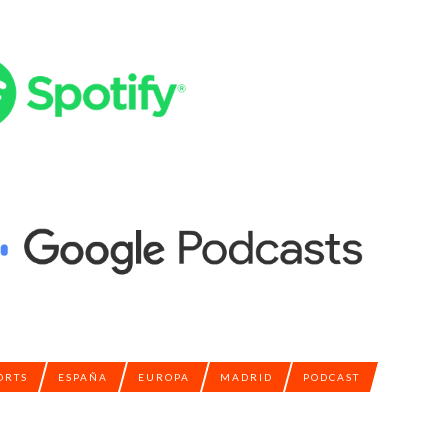
ORTS
ESPAÑA
EUROPA
MADRID
PODCAST