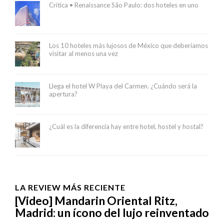
Crítica • Renaissance São Paulo: dos hoteles en uno
Los 10 hoteles más lujosos de México que deberíamos
visitar al menos una vez
Llega el hotel W Playa del Carmen. ¿Cuándo será la
apertura?
¿Cuál es la diferencia hay entre hotel, hostel y hostal?
LA REVIEW MÁS RECIENTE
[Video] Mandarin Oriental Ritz,
Madrid: un ícono del lujo reinventado