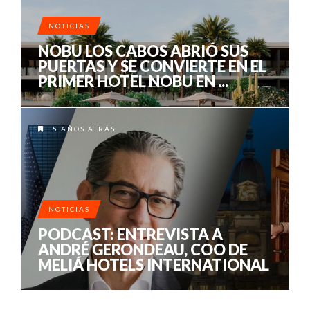
NOTICIAS
NOBU LOS CABOS ABRIÓ SUS
PUERTAS Y SE CONVIERTE EN EL
PRIMER HOTEL NOBU EN ...
5 AÑOS ATRÁS
NOTICIAS
PODCAST: ENTREVISTA A
ANDRÉ GERONDEAU, COO DE
MELIÁ HOTELS INTERNATIONAL