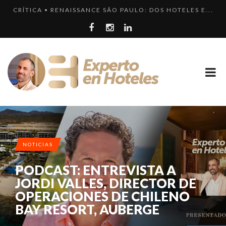
CRÍTICA • RENAISSANCE SÃO PAULO: DOS HOTELES E...
LOS 10 HOTELES MÁS LUJOSOS DE MÉXICO QUE DEBER...
LLEGA EL HOTEL W PLAYA DEL CARMEN. ¿CUÁNDO SER...
¿CUÁL ES LA DIFERENCIA HAY ENTRE HOTEL, HOSTEL...
LOS 10 HOTELES MÁS CAROS DE PARÍS. LUJO FRANCÉ...
NOTICIAS
PODCAST: ENTREVISTA A
JORDI VALLES, DIRECTOR DE
OPERACIONES DE CHILENO
BAY RESORT, AUBERGE