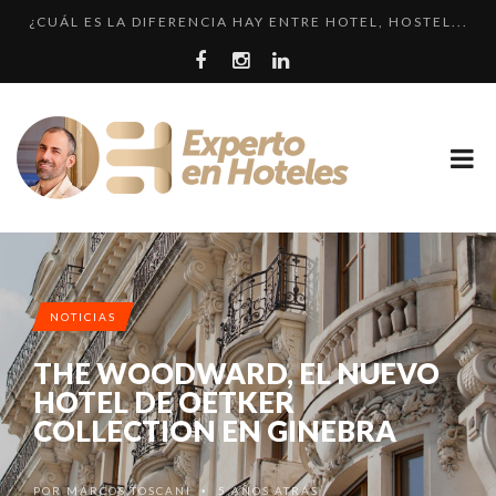
¿CUÁL ES LA DIFERENCIA HAY ENTRE HOTEL, HOSTEL...
CRÍTICA • RENAISSANCE SÃO PAULO: DOS HOTELES E...
LLEGA EL HOTEL W PLAYA DEL CARMEN. ¿CUÁNDO SER...
EL HOTEL 7 ESTRELLAS, UN ENGAÑO QUE SE REPITE....
LOS 10 HOTELES MÁS CAROS DE PARÍS. LUJO FRANCÉ...
NOTICIAS
THE WOODWARD, EL NUEVO
HOTEL DE OETKER
COLLECTION EN GINEBRA
POR
MARCOS TOSCANI
5 AÑOS ATRÁS
•