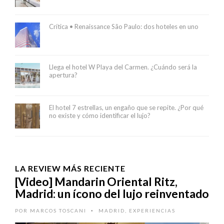
Crítica • Renaissance São Paulo: dos hoteles en uno
Llega el hotel W Playa del Carmen. ¿Cuándo será la
apertura?
El hotel 7 estrellas, un engaño que se repite. ¿Por qué
no existe y cómo identificar el lujo?
LA REVIEW MÁS RECIENTE
[Video] Mandarin Oriental Ritz,
Madrid: un ícono del lujo reinventado
POR
MARCOS TOSCANI
MADRID
,
EXPERIENCIAS
•