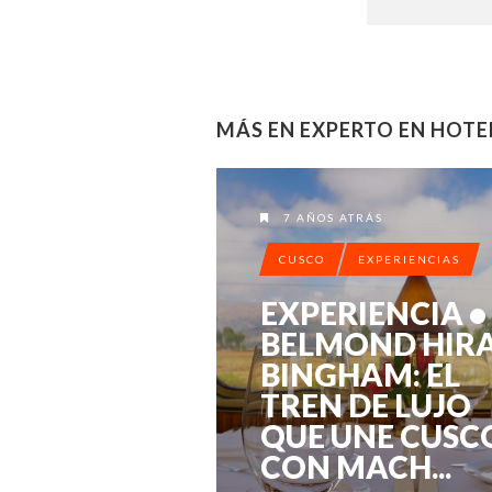
MÁS EN EXPERTO EN HOTE
7 AÑOS ATRÁS
CUSCO
EXPERIENCIAS
EXPERIENCIA •
BELMOND HIR
BINGHAM: EL
TREN DE LUJO
QUE UNE CUSC
CON MACH...