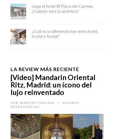
Llega el hotel W Playa del Carmen.
¿Cuándo será la apertura?
¿Cuál es la diferencia hay entre hotel,
hostel y hostal?
LA REVIEW MÁS RECIENTE
[Video] Mandarin Oriental
Ritz, Madrid: un ícono del
lujo reinventado
POR
MARCOS TOSCANI
MADRID
,
•
EXPERIENCIAS