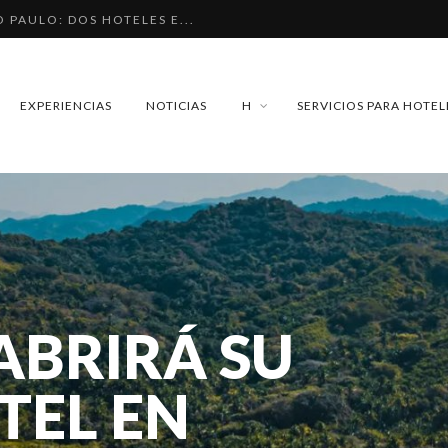
O PAULO: DOS HOTELES E...
OS DE MÉXICO QUE DEBER...
EL CARMEN. ¿CUÁNDO SER...
EXPERIENCIAS
NOTICIAS
H
SERVICIOS PARA HOTEL
AY ENTRE HOTEL, HOSTEL...
 DE PARÍS. LUJO FRANCÉ...
BRIRÁ SU
TEL EN