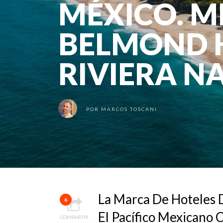
MÉXICO. M
BELMOND H
RIVIERA N
POR
MARCOS TOSCANI
La Marca De Hoteles
6
El Pacífico Mexicano 
COMPARTIR