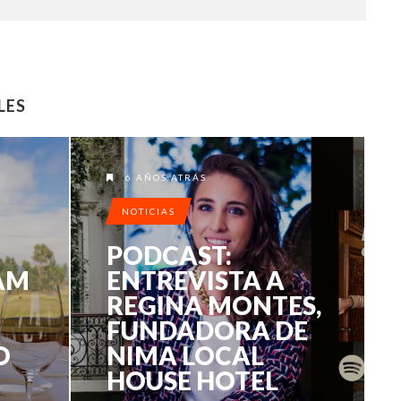
LES
6 AÑOS ATRÁS
NOTICIAS
PODCAST:
AM
ENTREVISTA A
REGINA MONTES,
FUNDADORA DE
O
NIMA LOCAL
HOUSE HOTEL