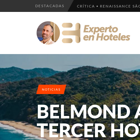
DESTACADAS
CRÍTICA • RENAISSANCE SÃ
LOS 10 HOTELES MÁS LUJOS
LLEGA EL HOTEL W PLAYA D
¿CUÁL ES LA DIFERENCIA H
LOS 10 HOTELES MÁS CAROS
NOTICIAS
BELMOND A
TERCER HO