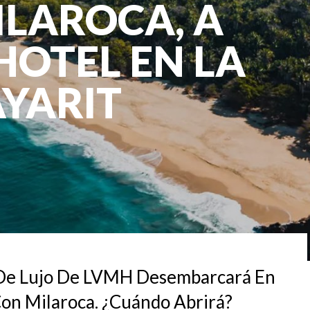
ILAROCA, A
OTEL EN LA
AYARIT
 De Lujo De LVMH Desembarcará En
Con Milaroca. ¿Cuándo Abrirá?