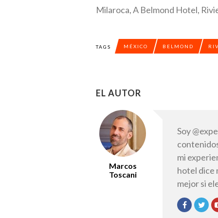
Milaroca, A Belmond Hotel, Rivi
MÉXICO
BELMOND
RI
TAGS
EL AUTOR
Soy @exper
contenidos
mi experie
Marcos
hotel dice
Toscani
mejor si e