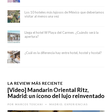
Los 10 hoteles más lujosos de México que deberíamos
visitar al menos una vez
Llega el hotel W Playa del Carmen. ¿Cuándo será la
apertura?
¿Cuál es la diferencia hay entre hotel, hostel y hostal?
LA REVIEW MÁS RECIENTE
[Video] Mandarin Oriental Ritz,
Madrid: un ícono del lujo reinventado
POR
MARCOS TOSCANI
MADRID
,
EXPERIENCIAS
•