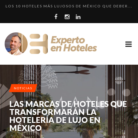
LOS 10 HOTELES MÁS LUJOSOS DE MÉXICO QUE DEBER...
LLEGA EL HOTEL W PLAYA DEL CARMEN. ¿CUÁNDO SER...
¿CUÁL ES LA DIFERENCIA HAY ENTRE HOTEL, HOSTEL...
LOS 10 HOTELES MÁS CAROS DE PARÍS. LUJO FRANCÉ...
NOTICIAS
LAS MARCAS DE HOTELES QUE
TRANSFORMARÁN LA
HOTELERÍA DE LUJO EN
MÉXICO