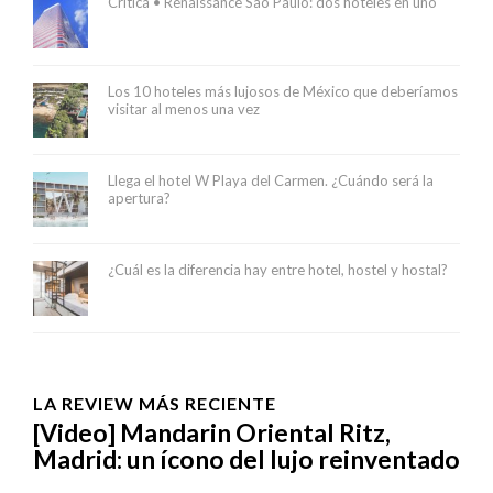
Crítica • Renaissance São Paulo: dos hoteles en uno
Los 10 hoteles más lujosos de México que deberíamos
visitar al menos una vez
Llega el hotel W Playa del Carmen. ¿Cuándo será la
apertura?
¿Cuál es la diferencia hay entre hotel, hostel y hostal?
LA REVIEW MÁS RECIENTE
[Video] Mandarin Oriental Ritz,
Madrid: un ícono del lujo reinventado