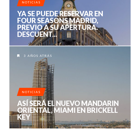
NOTICIAS
YA SE PUEDE RESERVAR EN
FOUR SEASONS MADRID,
PREVIO A SU APERTURA.
DESCUENT...
3 AÑOS ATRÁS
NOTICIAS
ASÍ SERÁ EL NUEVO MANDARIN
ORIENTAL, MIAMI EN BRICKELL
KEY