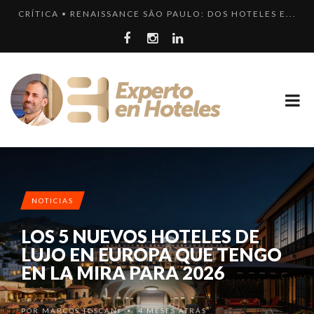
CRÍTICA • RENAISSANCE SÃO PAULO: DOS HOTELES E...
LOS 10 HOTELES MÁS LUJOSOS DE MÉXICO QUE DEBER...
LLEGA EL HOTEL W PLAYA DEL CARMEN. ¿CUÁNDO SER...
¿CUÁL ES LA DIFERENCIA HAY ENTRE HOTEL, HOSTEL...
LOS 10 HOTELES MÁS CAROS DE PARÍS. LUJO FRANCÉ...
NOTICIAS
LOS 5 NUEVOS HOTELES DE
LUJO EN EUROPA QUE TENGO
EN LA MIRA PARA 2026
POR
MARCOS TOSCANI
4 MESES ATRÁS
•