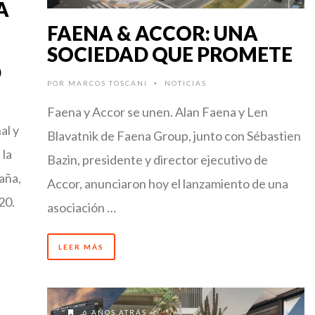
A
FAENA & ACCOR: UNA
SOCIEDAD QUE PROMETE
D
POR
MARCOS TOSCANI
NOTICIAS
•
Faena y Accor se unen. Alan Faena y Len
al y
Blavatnik de Faena Group, junto con Sébastien
 la
Bazin, presidente y director ejecutivo de
aña,
Accor, anunciaron hoy el lanzamiento de una
20.
asociación …
LEER MÁS
6 AÑOS ATRÁS