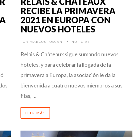
R
RELAIS & CHÂTEAUX
RECIBE LA PRIMAVERA
ÍA
2021 EN EUROPA CON
NUEVOS HOTELES
POR
MARCOS TOSCANI
NOTICIAS
•
Relais & Châteaux sigue sumando nuevos
hoteles, y para celebrar la llegada de la
ió
primavera a Europa, la asociación le da la
 dos
bienvenida a cuatro nuevos miembros a sus
filas, …
LEER MÁS