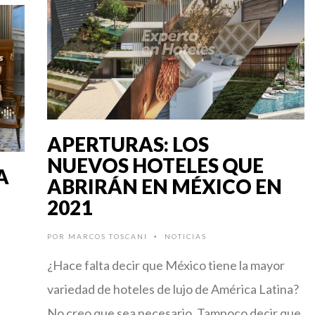
APERTURAS: LOS
NUEVOS HOTELES QUE
A
ABRIRÁN EN MÉXICO EN
2021
POR
MARCOS TOSCANI
NOTICIAS
•
¿Hace falta decir que México tiene la mayor
variedad de hoteles de lujo de América Latina?
No creo que sea necesario. Tampoco decir que