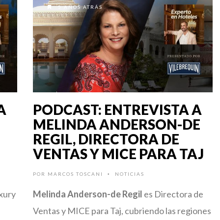
5 AÑOS ATRÁS
A
PODCAST: ENTREVISTA A
MELINDA ANDERSON-DE
REGIL, DIRECTORA DE
VENTAS Y MICE PARA TAJ
POR
MARCOS TOSCANI
NOTICIAS
•
xury
Melinda Anderson-de Regil
es Directora de
Ventas y MICE para Taj, cubriendo las regiones