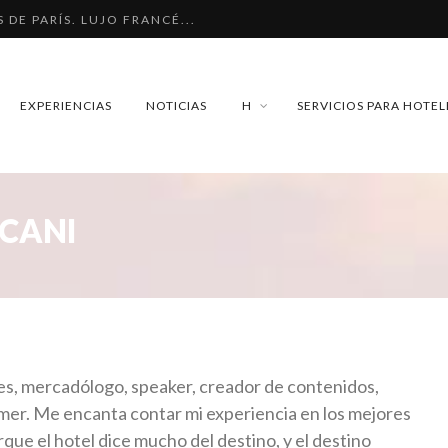
 DE PARÍS. LUJO FRANCÉ...
O PAULO: DOS HOTELES E...
EL CARMEN. ¿CUÁNDO SER...
EXPERIENCIAS
NOTICIAS
H
SERVICIOS PARA HOTEL
AY ENTRE HOTEL, HOSTEL...
ENGAÑO QUE SE REPITE....
 DE PARÍS. LUJO FRANCÉ...
CANI
s, mercadólogo, speaker, creador de contenidos,
mer. Me encanta contar mi experiencia en los mejores
que el hotel dice mucho del destino, y el destino