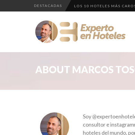
DESTACADAS
LOS 10 HOTELES MÁS CAROS
CRÍTICA • RENAISSANCE SÃ
LLEGA EL HOTEL W PLAYA D
¿CUÁL ES LA DIFERENCIA H
EL HOTEL 7 ESTRELLAS, UN 
LOS 10 HOTELES MÁS CAROS
ABOUT MARCOS TOS
Soy @expertoenhotele
consultor e instagram
hoteles del mundo, por