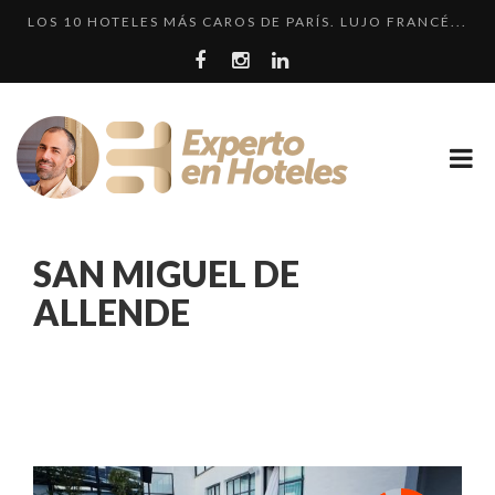
LOS 10 HOTELES MÁS CAROS DE PARÍS. LUJO FRANCÉ...
CRÍTICA • RENAISSANCE SÃO PAULO: DOS HOTELES E...
LOS 10 HOTELES MÁS LUJOSOS DE MÉXICO QUE DEBER...
LLEGA EL HOTEL W PLAYA DEL CARMEN. ¿CUÁNDO SER...
¿CUÁL ES LA DIFERENCIA HAY ENTRE HOTEL, HOSTEL...
LOS 10 HOTELES MÁS CAROS DE PARÍS. LUJO FRANCÉ...
SAN MIGUEL DE
ALLENDE