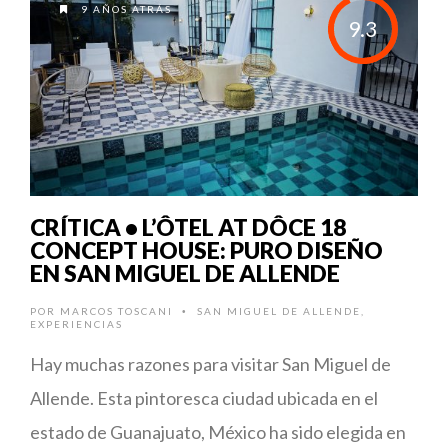
9 AÑOS ATRÁS
9.3
CRÍTICA • L’ÔTEL AT DÔCE 18
CONCEPT HOUSE: PURO DISEÑO
EN SAN MIGUEL DE ALLENDE
POR
MARCOS TOSCANI
SAN MIGUEL DE ALLENDE
,
•
EXPERIENCIAS
Hay muchas razones para visitar San Miguel de
Allende. Esta pintoresca ciudad ubicada en el
estado de Guanajuato, México ha sido elegida en