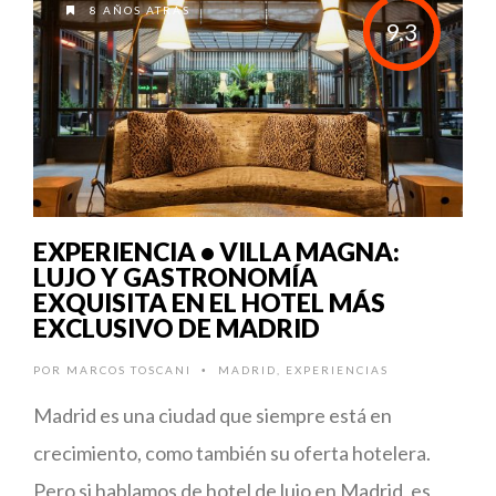
8 AÑOS ATRÁS
9.3
EXPERIENCIA • VILLA MAGNA:
LUJO Y GASTRONOMÍA
EXQUISITA EN EL HOTEL MÁS
EXCLUSIVO DE MADRID
POR
MARCOS TOSCANI
MADRID
,
EXPERIENCIAS
•
Madrid es una ciudad que siempre está en
crecimiento, como también su oferta hotelera.
Pero si hablamos de hotel de lujo en Madrid, es