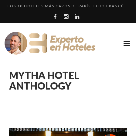
LOS 10 HOTELES MÁS CAROS DE PARÍS. LUJO FRANCÉ...
CRÍTICA • RENAISSANCE SÃO PAULO: DOS HOTELES E...
LOS 10 HOTELES MÁS LUJOSOS DE MÉXICO QUE DEBER...
LLEGA EL HOTEL W PLAYA DEL CARMEN. ¿CUÁNDO SER...
¿CUÁL ES LA DIFERENCIA HAY ENTRE HOTEL, HOSTEL...
LOS 10 HOTELES MÁS CAROS DE PARÍS. LUJO FRANCÉ...
MYTHA HOTEL
ANTHOLOGY