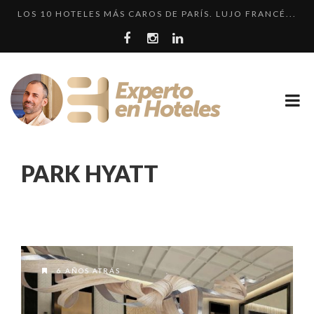
LOS 10 HOTELES MÁS CAROS DE PARÍS. LUJO FRANCÉ...
CRÍTICA • RENAISSANCE SÃO PAULO: DOS HOTELES E...
LOS 10 HOTELES MÁS LUJOSOS DE MÉXICO QUE DEBER...
LLEGA EL HOTEL W PLAYA DEL CARMEN. ¿CUÁNDO SER...
EXPERIENCIA • INKATERRA LA CASONA: HISTORIA, L...
LOS 10 HOTELES MÁS CAROS DE PARÍS. LUJO FRANCÉ...
PARK HYATT
6 AÑOS ATRÁS