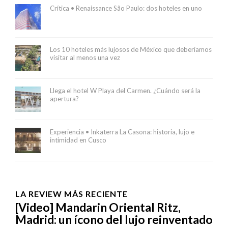
Crítica • Renaissance São Paulo: dos hoteles en uno
Los 10 hoteles más lujosos de México que deberíamos
visitar al menos una vez
Llega el hotel W Playa del Carmen. ¿Cuándo será la
apertura?
Experiencia • Inkaterra La Casona: historia, lujo e
intimidad en Cusco
LA REVIEW MÁS RECIENTE
[Video] Mandarin Oriental Ritz,
Madrid: un ícono del lujo reinventado