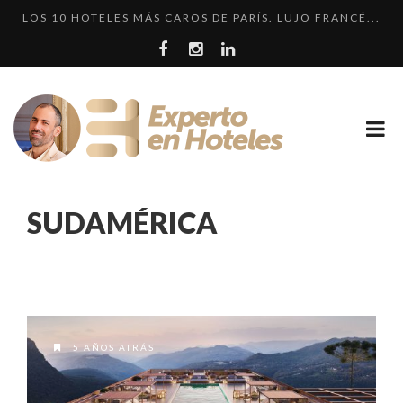
LOS 10 HOTELES MÁS CAROS DE PARÍS. LUJO FRANCÉ...
¿CUÁL ES LA DIFERENCIA HAY ENTRE HOTEL, HOSTEL...
LLEGA EL HOTEL W PLAYA DEL CARMEN. ¿CUÁNDO SER...
CRÍTICA • RENAISSANCE SÃO PAULO: DOS HOTELES E...
EL HOTEL 7 ESTRELLAS, UN ENGAÑO QUE SE REPITE....
LOS 10 HOTELES MÁS CAROS DE PARÍS. LUJO FRANCÉ...
SUDAMÉRICA
5 AÑOS ATRÁS