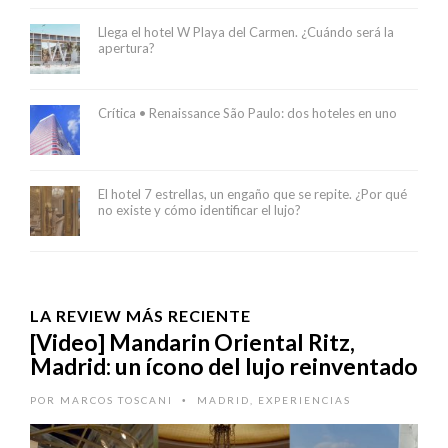
Llega el hotel W Playa del Carmen. ¿Cuándo será la
apertura?
Crítica • Renaissance São Paulo: dos hoteles en uno
El hotel 7 estrellas, un engaño que se repite. ¿Por qué
no existe y cómo identificar el lujo?
LA REVIEW MÁS RECIENTE
[Video] Mandarin Oriental Ritz,
Madrid: un ícono del lujo reinventado
POR
MARCOS TOSCANI
MADRID
,
EXPERIENCIAS
•