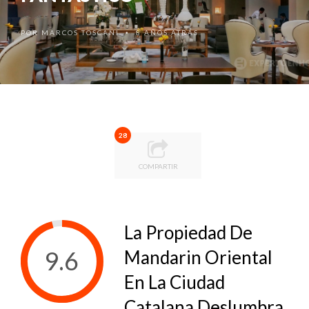
POR
MARCOS TOSCANI
8 AÑOS ATRÁS
•
28
COMPARTIR
La Propiedad De
9.6
Mandarin Oriental
En La Ciudad
Catalana Deslumbra