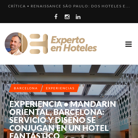
CRÍTICA • RENAISSANCE SÃO PAULO: DOS HOTELES E...
LOS 10 HOTELES MÁS LUJOSOS DE MÉXICO QUE DEBER...
LLEGA EL HOTEL W PLAYA DEL CARMEN. ¿CUÁNDO SER...
¿CUÁL ES LA DIFERENCIA HAY ENTRE HOTEL, HOSTEL...
LOS 10 HOTELES MÁS CAROS DE PARÍS. LUJO FRANCÉ...
BARCELONA
EXPERIENCIAS
EXPERIENCIA • MANDARIN
ORIENTAL, BARCELONA:
SERVICIO Y DISEÑO SE
CONJUGAN EN UN HOTEL
FANTÁSTICO