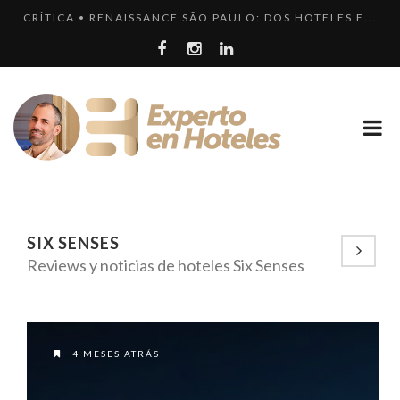
CRÍTICA • RENAISSANCE SÃO PAULO: DOS HOTELES E...
LOS 10 HOTELES MÁS LUJOSOS DE MÉXICO QUE DEBER...
LLEGA EL HOTEL W PLAYA DEL CARMEN. ¿CUÁNDO SER...
EXPERIENCIA • VILLA MAGNA: LUJO Y GASTRONOMÍA ...
LOS 10 HOTELES MÁS CAROS DE PARÍS. LUJO FRANCÉ...
SIX SENSES
Reviews y noticias de hoteles Six Senses
4 MESES ATRÁS