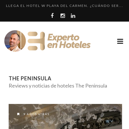
LLEGA EL HOTEL W PLAYA DEL CARMEN. ¿CUÁNDO SER...
CRÍTICA • RENAISSANCE SÃO PAULO: DOS HOTELES E...
¿CUÁL ES LA DIFERENCIA HAY ENTRE HOTEL, HOSTEL...
EL HOTEL 7 ESTRELLAS, UN ENGAÑO QUE SE REPITE....
LOS 10 HOTELES MÁS CAROS DE PARÍS. LUJO FRANCÉ...
THE PENINSULA
Reviews y noticias de hoteles The Peninsula
9 AÑOS ATRÁS