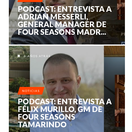
PODCAST: ENTREVISTA A
ADRIAN MESSERLI,
GENERAL MANAGER DE
FOUR SEASONS MADR...
6 AÑOS ATRÁS
NOTICIAS
PODCAST: ENTREVISTA A
FÉLIX MURILLO, GM DE
FOUR SEASONS
TAMARINDO