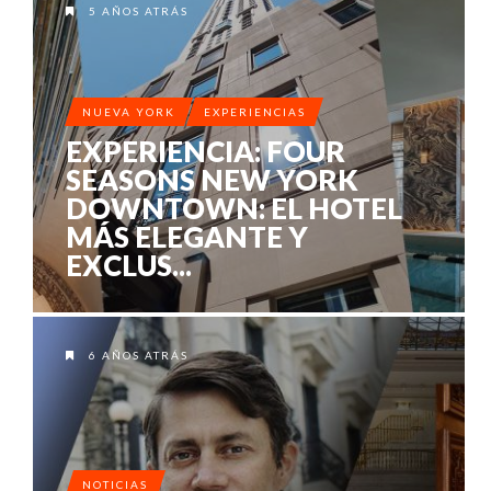
5 AÑOS ATRÁS
NUEVA YORK
EXPERIENCIAS
EXPERIENCIA: FOUR
SEASONS NEW YORK
DOWNTOWN: EL HOTEL
MÁS ELEGANTE Y
EXCLUS...
6 AÑOS ATRÁS
NOTICIAS