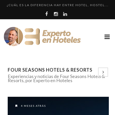
¿CUÁL ES LA DIFERENCIA HAY ENTRE HOTEL, HOSTEL...
CRÍTICA • RENAISSANCE SÃO PAULO: DOS HOTELES E...
LLEGA EL HOTEL W PLAYA DEL CARMEN. ¿CUÁNDO SER...
EL HOTEL 7 ESTRELLAS, UN ENGAÑO QUE SE REPITE....
LOS 10 HOTELES MÁS CAROS DE PARÍS. LUJO FRANCÉ...
FOUR SEASONS HOTELS & RESORTS
Experiencias y noticias de Four Seasons Hotels &
Resorts, por Experto en Hoteles
4 MESES ATRÁS