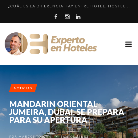
¿CUÁL ES LA DIFERENCIA HAY ENTRE HOTEL, HOSTEL...
CRÍTICA • RENAISSANCE SÃO PAULO: DOS HOTELES E...
LLEGA EL HOTEL W PLAYA DEL CARMEN. ¿CUÁNDO SER...
EXPERIENCIA • VILLA MAGNA: LUJO Y GASTRONOMÍA ...
LOS 10 HOTELES MÁS CAROS DE PARÍS. LUJO FRANCÉ...
NOTICIAS
MANDARIN ORIENTAL
JUMEIRA, DUBAI, SE PREPARA
PARA SU APERTURA
POR
MARCOS TOSCANI
8 AÑOS ATRÁS
•