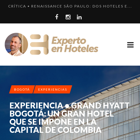
CRÍTICA • RENAISSANCE SÃO PAULO: DOS HOTELES E...
¿CUÁL ES LA DIFERENCIA HAY ENTRE HOTEL, HOSTEL...
LLEGA EL HOTEL W PLAYA DEL CARMEN. ¿CUÁNDO SER...
EXPERIENCIA • VILLA MAGNA: LUJO Y GASTRONOMÍA ...
LOS 10 HOTELES MÁS CAROS DE PARÍS. LUJO FRANCÉ...
BOGOTÁ
EXPERIENCIAS
EXPERIENCIA • GRAND HYATT
BOGOTÁ: UN GRAN HOTEL
QUE SE IMPONE EN LA
CAPITAL DE COLOMBIA