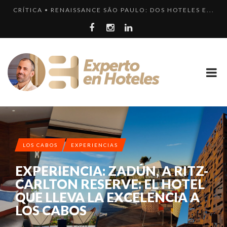
CRÍTICA • RENAISSANCE SÃO PAULO: DOS HOTELES E...
¿CUÁL ES LA DIFERENCIA HAY ENTRE HOTEL, HOSTEL...
LLEGA EL HOTEL W PLAYA DEL CARMEN. ¿CUÁNDO SER...
EXPERIENCIA • VILLA MAGNA: LUJO Y GASTRONOMÍA ...
LOS 10 HOTELES MÁS CAROS DE PARÍS. LUJO FRANCÉ...
LOS CABOS
EXPERIENCIAS
EXPERIENCIA: ZADÚN, A RITZ-
CARLTON RESERVE: EL HOTEL
QUE LLEVA LA EXCELENCIA A
LOS CABOS