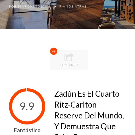
POR
MARCOS TOSCANI
7 AÑOS ATRÁS
•
46
COMPARTIR
Zadún Es El Cuarto
9.9
Ritz-Carlton
Reserve Del Mundo,
Y Demuestra Que
Fantástico