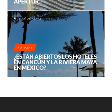
APERTUR...
6 AÑOS ATRÁS
NOTICIAS
¿ESTÁN ABIERTOS LOS HOTELES
EN CANCÚN Y LA RIVIERA MAYA
EN MÉXICO?