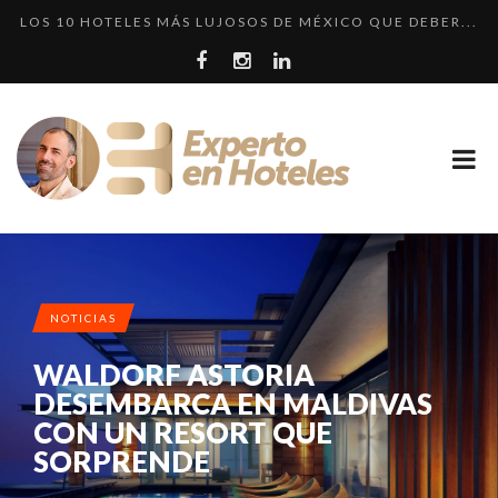
LOS 10 HOTELES MÁS LUJOSOS DE MÉXICO QUE DEBER...
LOS 10 HOTELES MÁS CAROS DE PARÍS. LUJO FRANCÉ...
LLEGA EL HOTEL W PLAYA DEL CARMEN. ¿CUÁNDO SER...
EXPERIENCIA • INKATERRA LA CASONA: HISTORIA, L...
CRÍTICA • RENAISSANCE SÃO PAULO: DOS HOTELES E...
NOTICIAS
WALDORF ASTORIA
DESEMBARCA EN MALDIVAS
CON UN RESORT QUE
SORPRENDE