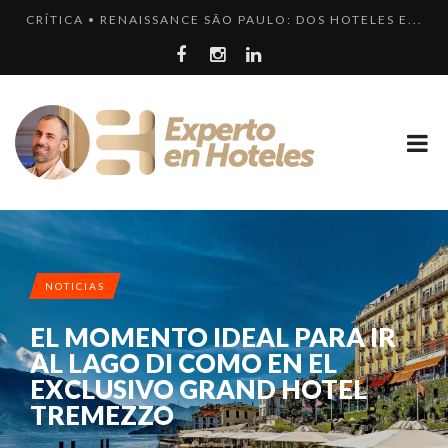
CRÍTICA • RENAISSANCE SÃO PAULO: DOS HOTELES E...
LLEGA EL HOTEL W PLAYA DEL CARMEN. ¿CUÁNDO SER...
¿CUÁL ES LA DIFERENCIA HAY ENTRE HOTEL, HOSTEL...
EL HOTEL 7 ESTRELLAS, UN ENGAÑO QUE SE REPITE....
LOS 10 HOTELES MÁS CAROS DE PARÍS. LUJO FRANCÉ...
NOTICIAS
EL MOMENTO IDEAL PARA IR
AL LAGO DI COMO EN EL
EXCLUSIVO GRAND HOTEL
TREMEZZO