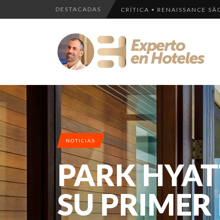
DESTACADAS
CRÍTICA • RENAISSANCE SÃ
LLEGA EL HOTEL W PLAYA D
¿CUÁL ES LA DIFERENCIA H
EL HOTEL 7 ESTRELLAS, UN 
LOS 10 HOTELES MÁS CAROS
NOTICIAS
PARK HYA
SU PRIMER 