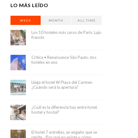
LO MÁS LEÍDO
WEEK
MONTH
ALL TIME
Los 10 hoteles más caros de París. Lujo
francés
Crítica • Renaissance São Paulo: dos
hoteles en uno
Llega el hotel W Playa del Carmen.
¿Cuándo será la apertura?
¿Cuál es la diferencia hay entre hotel,
hostel y hostal?
El hotel 7 estrellas, un engaño que se
repite. ¿Por qué no existe y cómo