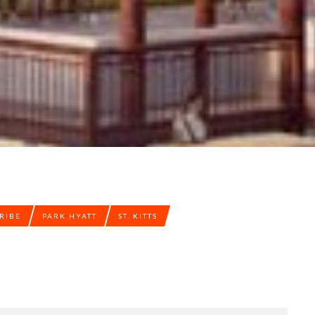
RIBE
PARK HYATT
ST. KITTS