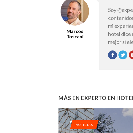
Soy @exper
contenidos
mi experie
Marcos
hotel dice
Toscani
mejor si e
MÁS EN EXPERTO EN HOTE
7 AÑOS ATRÁS
NOTICIAS