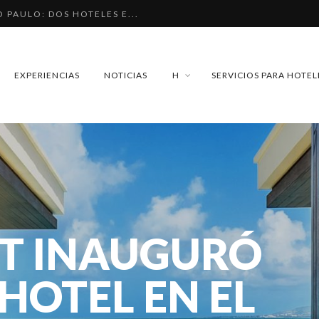
O PAULO: DOS HOTELES E...
EL CARMEN. ¿CUÁNDO SER...
AY ENTRE HOTEL, HOSTEL...
EXPERIENCIAS
NOTICIAS
H
SERVICIOS PARA HOTEL
ENGAÑO QUE SE REPITE....
 DE PARÍS. LUJO FRANCÉ...
TT INAUGURÓ
HOTEL EN EL