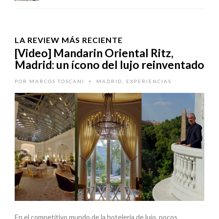
LA REVIEW MÁS RECIENTE
[Video] Mandarin Oriental Ritz,
Madrid: un ícono del lujo reinventado
POR
MARCOS TOSCANI
MADRID
,
EXPERIENCIAS
•
En el competitivo mundo de la hotelería de lujo, pocos