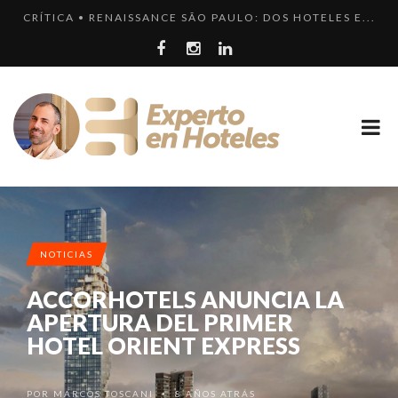
CRÍTICA • RENAISSANCE SÃO PAULO: DOS HOTELES E...
LOS 10 HOTELES MÁS LUJOSOS DE MÉXICO QUE DEBER...
LLEGA EL HOTEL W PLAYA DEL CARMEN. ¿CUÁNDO SER...
¿CUÁL ES LA DIFERENCIA HAY ENTRE HOTEL, HOSTEL...
LOS 10 HOTELES MÁS CAROS DE PARÍS. LUJO FRANCÉ...
NOTICIAS
ACCORHOTELS ANUNCIA LA
APERTURA DEL PRIMER
HOTEL ORIENT EXPRESS
POR
MARCOS TOSCANI
8 AÑOS ATRÁS
•