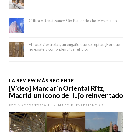
Crítica • Renaissance São Paulo: dos hoteles en uno
El hotel 7 estrellas, un engaño que se repite. ¿Por qué
no existe y cómo identificar el lujo?
LA REVIEW MÁS RECIENTE
[Video] Mandarin Oriental Ritz,
Madrid: un ícono del lujo reinventado
POR
MARCOS TOSCANI
MADRID
,
EXPERIENCIAS
•