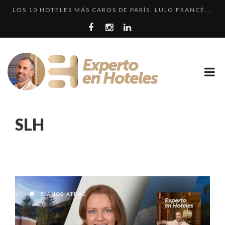
LOS 10 HOTELES MÁS CAROS DE PARÍS. LUJO FRANCÉ...
LLEGA EL HOTEL W PLAYA DEL CARMEN. ¿CUÁNDO SER...
¿CUÁL ES LA DIFERENCIA HAY ENTRE HOTEL, HOSTEL...
CRÍTICA • RENAISSANCE SÃO PAULO: DOS HOTELES E...
EL HOTEL 7 ESTRELLAS, UN ENGAÑO QUE SE REPITE....
LOS 10 HOTELES MÁS CAROS DE PARÍS. LUJO FRANCÉ...
SLH
5 AÑOS ATRÁS