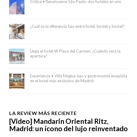
Crítica • Renaissance São Paulo: dos hoteles en uno
¿Cuál es la diferencia hay entre hotel, hostel y hostal?
Llega el hotel W Playa del Carmen. ¿Cuándo será la
apertura?
Experiencia • Villa Magna: lujo y gastronomía exquisita
en el hotel más exclusivo de Madrid
LA REVIEW MÁS RECIENTE
[Video] Mandarin Oriental Ritz,
Madrid: un ícono del lujo reinventado