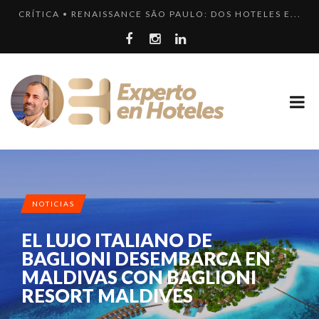
CRÍTICA • RENAISSANCE SÃO PAULO: DOS HOTELES E...
¿CUÁL ES LA DIFERENCIA HAY ENTRE HOTEL, HOSTEL...
LLEGA EL HOTEL W PLAYA DEL CARMEN. ¿CUÁNDO SER...
EXPERIENCIA • VILLA MAGNA: LUJO Y GASTRONOMÍA ...
LOS 10 HOTELES MÁS CAROS DE PARÍS. LUJO FRANCÉ...
NOTICIAS
EL LUJO ITALIANO DE
BAGLIONI DESEMBARCA EN
MALDIVAS CON BAGLIONI
RESORT MALDIVES