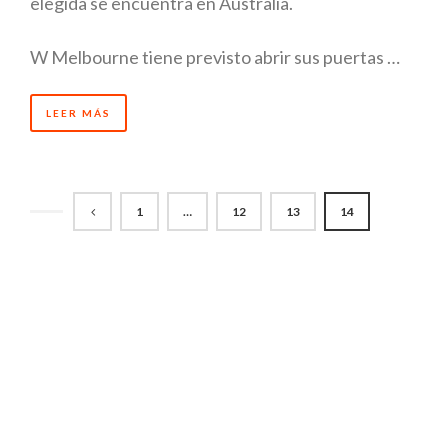
elegida se encuentra en Australia.
W Melbourne tiene previsto abrir sus puertas …
LEER MÁS
1
…
12
13
14