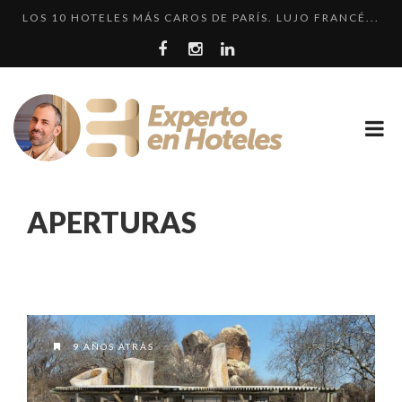
LOS 10 HOTELES MÁS CAROS DE PARÍS. LUJO FRANCÉ...
CRÍTICA • RENAISSANCE SÃO PAULO: DOS HOTELES E...
LOS 10 HOTELES MÁS LUJOSOS DE MÉXICO QUE DEBER...
LLEGA EL HOTEL W PLAYA DEL CARMEN. ¿CUÁNDO SER...
¿CUÁL ES LA DIFERENCIA HAY ENTRE HOTEL, HOSTEL...
LOS 10 HOTELES MÁS CAROS DE PARÍS. LUJO FRANCÉ...
APERTURAS
9 AÑOS ATRÁS